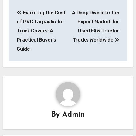
Post
Exploring the Cost
A Deep Dive into the
navigation
of PVC Tarpaulin for
Export Market for
Truck Covers: A
Used FAW Tractor
Practical Buyer’s
Trucks Worldwide
Guide
By
Admin