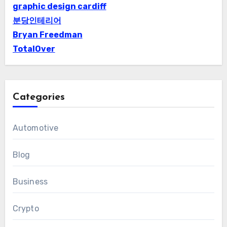
graphic design cardiff
분당인테리어
Bryan Freedman
TotalOver
Categories
Automotive
Blog
Business
Crypto